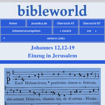
Home
praedica.de
Übersicht AT
Übersicht NT
Johannesevangelium
« zurück
vor »
weitere Links
Johannes 12,12-19
Einzug in Jerusalem
Bibelsprüche AT
Bibelsprüche NT
Kalender
Kirchenjahr
Übersicht Heilige