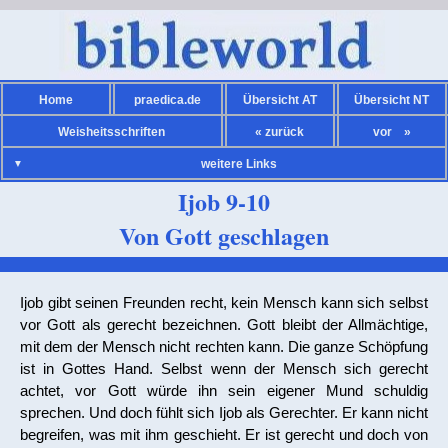
Home
praedica.de
Übersicht AT
Übersicht NT
Weisheitsschriften
« zurück
vor »
weitere Links
Ijob 9-10
Von Gott geschlagen
Bibelsprüche AT
Ijob gibt seinen Freunden recht, kein Mensch kann sich selbst
Bibelsprüche NT
vor Gott als gerecht bezeichnen. Gott bleibt der Allmächtige,
mit dem der Mensch nicht rechten kann. Die ganze Schöpfung
Kalender
ist in Gottes Hand. Selbst wenn der Mensch sich gerecht
Kirchenjahr
achtet, vor Gott würde ihn sein eigener Mund schuldig
sprechen. Und doch fühlt sich Ijob als Gerechter. Er kann nicht
Übersicht Heilige
begreifen, was mit ihm geschieht. Er ist gerecht und doch von