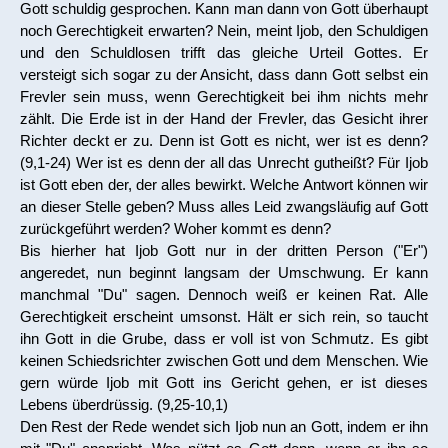
Übersicht Maria
Gott schuldig gesprochen. Kann man dann von Gott überhaupt
noch Gerechtigkeit erwarten? Nein, meint Ijob, den Schuldigen
Verschiedenes
und den Schuldlosen trifft das gleiche Urteil Gottes. Er
versteigt sich sogar zu der Ansicht, dass dann Gott selbst ein
Frevler sein muss, wenn Gerechtigkeit bei ihm nichts mehr
zählt. Die Erde ist in der Hand der Frevler, das Gesicht ihrer
Richter deckt er zu. Denn ist Gott es nicht, wer ist es denn?
(9,1-24) Wer ist es denn der all das Unrecht gutheißt? Für Ijob
ist Gott eben der, der alles bewirkt. Welche Antwort können wir
an dieser Stelle geben? Muss alles Leid zwangsläufig auf Gott
zurückgeführt werden? Woher kommt es denn?
Bis hierher hat Ijob Gott nur in der dritten Person ("Er")
angeredet, nun beginnt langsam der Umschwung. Er kann
manchmal "Du" sagen. Dennoch weiß er keinen Rat. Alle
Gerechtigkeit erscheint umsonst. Hält er sich rein, so taucht
ihn Gott in die Grube, dass er voll ist von Schmutz. Es gibt
keinen Schiedsrichter zwischen Gott und dem Menschen. Wie
gern würde Ijob mit Gott ins Gericht gehen, er ist dieses
Lebens überdrüssig. (9,25-10,1)
Den Rest der Rede wendet sich Ijob nun an Gott, indem er ihn