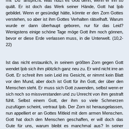
mit "Du" anspricht. Was nützt es Gott denn, wenn er ihn so
quält. Er ist doch das Werk seiner Hände, Gott hat Ijob
gebildet. Wenn er gesündigt hätte, könnte er den Zorn Gottes
verstehen, so aber ist ihm Gottes Verhalten rätselhaft. Warum
wurde er dann überhaupt geboren, nur für das Leid?
Wenigstens einige schöne Tage möge Gott ihm noch gönnen,
bevor er diese Erde verlassen muss, in die Unterwelt. (10,2-
22)
Ist das nicht erstaunlich, in seinem größten Zorn gegen Gott
wendet Ijob sich ihm plötzlich ganz neu zu. Er wird nicht irre an
Gott. Er schreit ihm sein Leid ins Gesicht, er nimmt kein Blatt
vor den Mund, aber doch ist Gott für ihn Gott, der über den
Menschen steht. Er muss sich Gott zuwenden, selbst wenn er
sich noch so missverstanden und zu Unrecht von ihm gestraft
fühlt. Selbst einem Gott, der ihm so viele Schmerzen
zuzufügen scheint, vertraut Ijob. Der Zorn ist herausgelassen,
nun appelliert er an Gottes Mitleid mit dem armen Menschen.
Gott hat doch den Menschen geschaffen, er will doch das
Gute für uns, warum bleibt es manchmal aus? In seiner