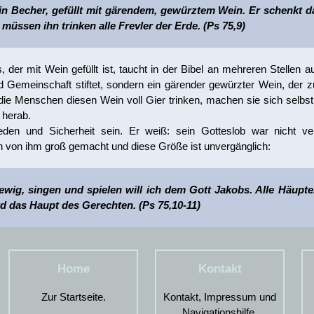
ein Becher, gefüllt mit gärendem, gewürztem Wein. Er schenkt d
müssen ihn trinken alle Frevler der Erde. (Ps 75,9)
er mit Wein gefüllt ist, taucht in der Bibel an mehreren Stellen au
d Gemeinschaft stiftet, sondern ein gärender gewürzter Wein, der z
ie Menschen diesen Wein voll Gier trinken, machen sie sich selbst 
 herab.
eden und Sicherheit sein. Er weiß: sein Gotteslob war nicht ve
n von ihm groß gemacht und diese Größe ist unvergänglich:
wig, singen und spielen will ich dem Gott Jakobs. Alle Häupter
rd das Haupt des Gerechten. (Ps 75,10-11)
Home
Kontakt
Zur Startseite.
Kontakt, Impressum und
Navigationshilfe.