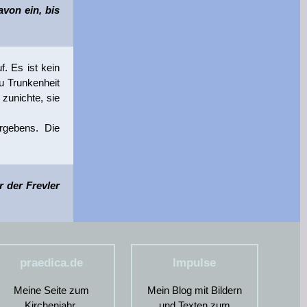
avon ein, bis
f. Es ist kein
u Trunkenheit
zunichte, sie
rgebens. Die
 der Frevler
praedica.de
Impulse
Meine Seite zum
Mein Blog mit Bildern
Kirchenjahr.
und Texten zum