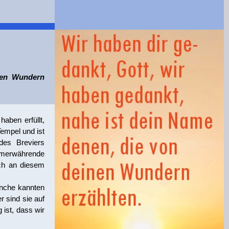
inen Wundern
haben erfüllt,
empel und ist
des Breviers
immerwährende
ich an diesem
önche kannten
 sind sie auf
 ist, dass wir