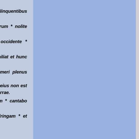
delinquentibus
rum * nolite
occidente *
liat et hunc
meri plenus
 eius non est
rrae.
m * cantabo
ringam * et