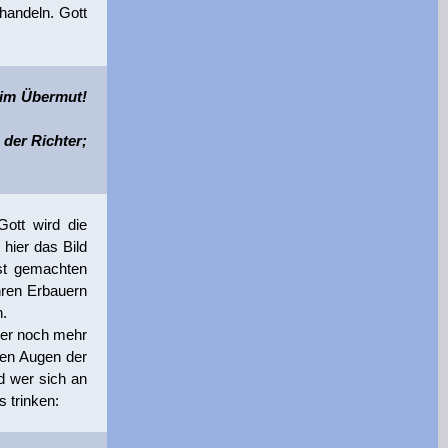
handeln. Gott
 im Übermut!
der Richter;
ott wird die
hier das Bild
bst gemachten
hren Erbauern
.
mer noch mehr
den Augen der
d wer sich an
s trinken: