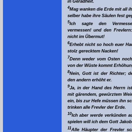
in Geradheit.
Übersicht Maria
4
Mag wanken die Erde mit all i
Verschiedenes
selber habe ihre Säulen fest ge
5
Ich sagte den Vermesse
vermessen! und den Frevlern
nicht im Übermut!
6
Erhebt nicht so hoch euer Hau
stolz gerecktem Nacken!
7
Denn weder vom Osten noc
von der Wüste kommt Erhöhun
8
Nein, Gott ist der Richter; d
den andern erhöht er.
9
Ja, in der Hand des Herrn ist
mit gärendem, gewürztem Wein
ein, bis zur Hefe müssen ihn s
trinken alle Frevler der Erde.
10
Ich aber werde verkünden a
spielen will ich dem Gott Jakob
11
Alle Häupter der Frevler s