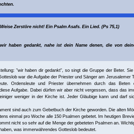
echten.
eise Zerstöre nicht! Ein Psalm Asafs. Ein Lied. (Ps 75,1)
, wir haben gedankt, nahe ist dein Name denen, die von de
ellung: "wir haben dir gedankt", so singt die Gruppe der Beter. Sie 
Gotteslob war die Aufgabe der Priester und Sänger am Jerusalemer T
eute. Ordensleute und Priester übernehmen durch das Beten 
en diese Aufgabe. Dabei dürfen wir aber nicht vergessen, dass das 
 einiger weniger in der Kirche ist. Jeder Gläubige kann und darf s
ament sind auch zum Gebetbuch der Kirche geworden. Die alten M
ens einmal pro Woche alle 150 Psalmen gebetet. Im heutigen Brevier
kommt nicht so sehr auf die Menge der gebeteten Psalmen an. Wichtig
 haben, was immerwährendes Gotteslob bedeutet.