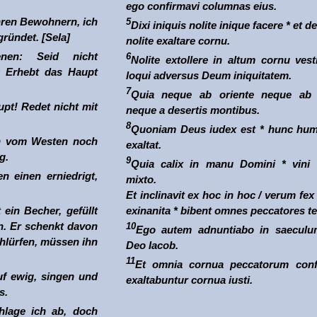
ego confirmavi columnas eius.
hren Bewohnern, ich
5
Dixi iniquis nolite inique facere * et 
gründet. [Sela]
nolite exaltare cornu.
nen: Seid nicht
6
Nolite extollere in altum cornu vest
: Erhebt das Haupt
loqui adversus Deum iniquitatem.
7
Quia neque ab oriente neque ab 
pt! Redet nicht mit
neque a desertis montibus.
8
Quoniam Deus iudex est * hunc humi
h vom Westen noch
exaltat.
g.
9
Quia calix in manu Domini * vini 
en einen erniedrigt,
mixto.
Et inclinavit ex hoc in hoc / verum fex
 ein Becher, gefüllt
exinanita * bibent omnes peccatores te
. Er schenkt davon
10
Ego autem adnuntiabo in saeculu
chlürfen, müssen ihn
Deo Iacob.
11
Et omnia cornua peccatorum conf
uf ewig, singen und
exaltabuntur cornua iusti.
s.
chlage ich ab, doch