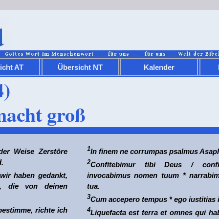
icht AT
Übersicht NT
Kalender
4)
 macht groß
1
der Weise Zerstöre
In finem ne corrumpas psalmus Asaph
.
2
Confitebimur tibi Deus / confi
 wir haben gedankt,
invocabimus nomen tuum * narrabimu
, die von deinen
tua.
3
Cum accepero tempus * ego iustitias 
 bestimme, richte ich
4
Liquefacta est terra et omnes qui hab