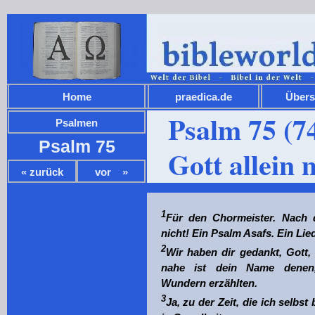
Home
praedica.de
Übers
Psalm 75 (7
Psalmen
Psalm 75
Gott allein
« zurück
vor »
Bibelsprüche AT
1
Für den Chormeister. Nach 
Bibelsprüche NT
nicht! Ein Psalm Asafs. Ein Lied
Kalender
2
Wir haben dir gedankt, Gott,
nahe ist dein Name denen
Kirchenjahr
Wundern erzählten.
Übersicht Heilige
3
Ja, zu der Zeit, die ich selbst