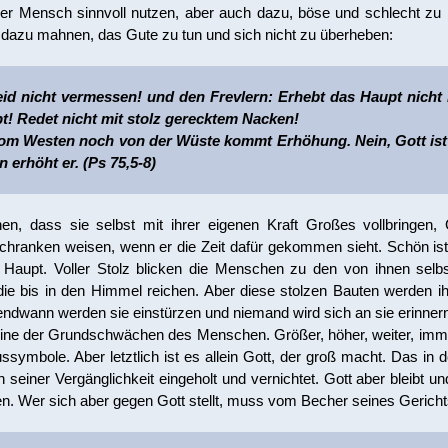
der Mensch sinnvoll nutzen, aber auch dazu, böse und schlecht zu 
dazu mahnen, das Gute zu tun und sich nicht zu überheben:
id nicht vermessen! und den Frevlern: Erhebt das Haupt nicht
t! Redet nicht mit stolz gerecktem Nacken!
m Westen noch von der Wüste kommt Erhöhung. Nein, Gott ist 
 erhöht er. (Ps 75,5-8)
 dass sie selbst mit ihrer eigenen Kraft Großes vollbringen, G
hranken weisen, wenn er die Zeit dafür gekommen sieht. Schön ist 
 Haupt. Voller Stolz blicken die Menschen zu den von ihnen sel
die bis in den Himmel reichen. Aber diese stolzen Bauten werden i
ndwann werden sie einstürzen und niemand wird sich an sie erinnern
eine der Grundschwächen des Menschen. Größer, höher, weiter, im
symbole. Aber letztlich ist es allein Gott, der groß macht. Das in 
einer Vergänglichkeit eingeholt und vernichtet. Gott aber bleibt un
ehen. Wer sich aber gegen Gott stellt, muss vom Becher seines Gericht