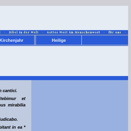
Kirchenjahr
Heilige
 cantici.
tebimur et
s mirabilia
iudicabo.
itant in ea *