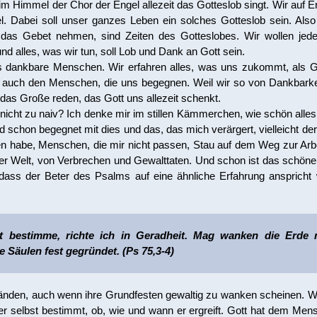
 im Himmel der Chor der Engel allezeit das Gotteslob singt. Wir auf
l. Dabei soll unser ganzes Leben ein solches Gotteslob sein. Also 
r das Gebet nehmen, sind Zeiten des Gotteslobes. Wir wollen jed
 alles, was wir tun, soll Lob und Dank an Gott sein.
s dankbare Menschen. Wir erfahren alles, was uns zukommt, als 
h auch den Menschen, die uns begegnen. Weil wir so von Dankbarkeit 
 das Große reden, das Gott uns allezeit schenkt.
nicht zu naiv? Ich denke mir im stillen Kämmerchen, wie schön alles
d schon begegnet mit dies und das, das mich verärgert, vielleicht de
en habe, Menschen, die mir nicht passen, Stau auf dem Weg zur Arbei
der Welt, von Verbrechen und Gewalttaten. Und schon ist das schöne
t, dass der Beter des Psalms auf eine ähnliche Erfahrung anspricht
st bestimme, richte ich in Geradheit. Mag wanken die Erde m
 Säulen fest gegründet. (Ps 75,3-4)
 Händen, auch wenn ihre Grundfesten gewaltig zu wanken scheinen. W
 er selbst bestimmt, ob, wie und wann er ergreift. Gott hat dem Men