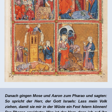
Übersicht Maria
Verschiedenes
Danach gingen Mose und Aaron zum Pharao und sagten:
So spricht der Herr, der Gott Israels: Lass mein Volk
ziehen, damit sie mir in der Wüste ein Fest feiern können!