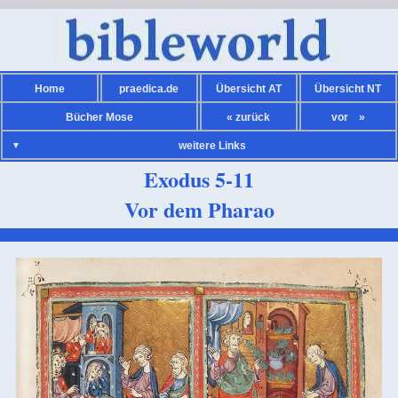
Home
praedica.de
Übersicht AT
Übersicht NT
Bücher Mose
« zurück
vor »
weitere Links
Exodus 5-11
Vor dem Pharao
Bibelsprüche AT
Bibelsprüche NT
Kalender
Kirchenjahr
Übersicht Heilige